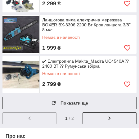
2 299
₴
Ланцюгова пила електрична мережева
BOXER BX-3306 2200 Вт Крок ланцюга 3/8"
8 м/с
Немає в наявності
1 999
₴
✔️ Електропила Makita_Макіта UC4540A ⁇
2400 ВТ ⁇ Румунська збірка
Немає в наявності
2 799
₴
Показати ще
1
/ 2
Про нас