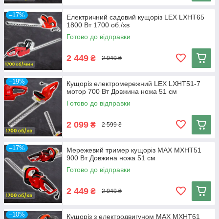
–17%
Електричний садовий кущоріз LEX LXHT65
1800 Вт 1700 об./хв
Готово до відправки
2 449
₴
2 949 ₴
–19%
Кущоріз електромережний LEX LXHT51-7
мотор 700 Вт Довжина ножа 51 см
Готово до відправки
2 099
₴
2 599 ₴
–17%
Мережевий тример кущоріз MAX MXHT51
900 Вт Довжина ножа 51 см
Готово до відправки
2 449
₴
2 949 ₴
–10%
Кущоріз з електродвигуном MAX MXHT61