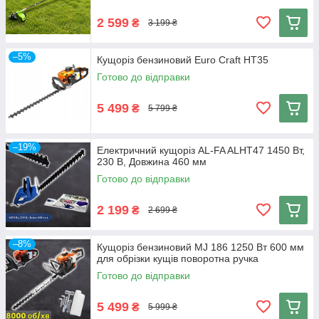
2 599
₴
3 199 ₴
–5%
Кущоріз бензиновий Euro Craft HT35
Готово до відправки
5 499
₴
5 799 ₴
–19%
Електричний кущоріз AL-FA ALHT47 1450 Вт,
230 В, Довжина 460 мм
Готово до відправки
2 199
₴
2 699 ₴
–8%
Кущоріз бензиновий MJ 186 1250 Вт 600 мм
для обрізки кущів поворотна ручка
Готово до відправки
5 499
₴
5 999 ₴