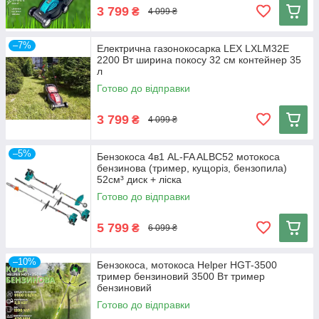
3 799
₴
4 099 ₴
–7%
Електрична газонокосарка LEX LXLM32E
2200 Вт ширина покосу 32 см контейнер 35
л
Готово до відправки
3 799
₴
4 099 ₴
–5%
Бензокоса 4в1 AL-FA ALBC52 мотокоса
бензинова (тример, кущоріз, бензопила)
52см³ диск + ліска
Готово до відправки
5 799
₴
6 099 ₴
–10%
Бензокоса, мотокоса Helper HGT-3500
тример бензиновий 3500 Вт тример
бензиновий
Готово до відправки