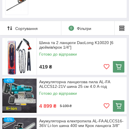
Сортування
0
Фільтри
Шина та 2 ланцюги DaoLong K10020 [6
дюймів/крок 1/4"]
Готово до відправки
419
₴
–6%
Акумуляторна ланцюгова пила AL-FA
ALCCS12-21V шина 25 см 4.0 А·год
Готово до відправки
4 899
₴
5 199 ₴
–5%
Акумуляторна електропила AL-FA ALCCS16-
36V Li-Ion шина 400 мм Крок ланцюга 3/8"