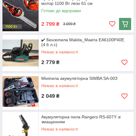
мотор 1100 Вт лезо 61 см
Готово до відправки
2 799
₴
3 099 ₴
✔️ Бензопила Makita_Макіта EA6100P40E
(4.6 л.с)
Немає в наявності
2 779
₴
Мініпила акумуляторна SIMBA SA-003
Немає в наявності
2 049
₴
Акумуляторна пила Rangers RS-607Y зі
змащенням
Немає в наявності