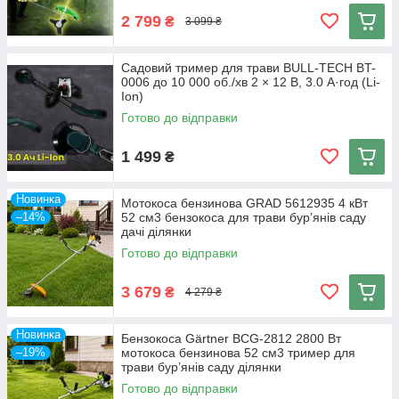
2 799
₴
3 099 ₴
Садовий тример для трави BULL-TECH BT-
0006 до 10 000 об./хв 2 × 12 В, 3.0 А·год (Li-
Ion)
Готово до відправки
1 499
₴
Новинка
Мотокоса бензинова GRAD 5612935 4 кВт
–14%
52 см3 бензокоса для трави бур’янів саду
дачі ділянки
Готово до відправки
3 679
₴
4 279 ₴
Новинка
Бензокоса Gärtner BCG-2812 2800 Вт
–19%
мотокоса бензинова 52 см3 тример для
трави бур’янів саду ділянки
Готово до відправки