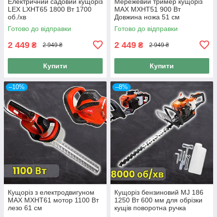
Електричний садовий кущоріз
Мережевий тример кущоріз
LEX LXHT65 1800 Вт 1700
MAX MXHT51 900 Вт
об./хв
Довжина ножа 51 см
Готово до відправки
Готово до відправки
2 449
2 449
₴
₴
2 949 ₴
2 949 ₴
Купити
Купити
–10%
–8%
Кущоріз з електродвигуном
Кущоріз бензиновий MJ 186
MAX MXHT61 мотор 1100 Вт
1250 Вт 600 мм для обрізки
лезо 61 см
кущів поворотна ручка