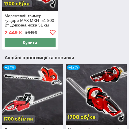
Мережевий тример
кущоріз MAX MXHT51 900
Вт Довжина ножа 51 см
2 449
₴
2 949 ₴
Купити
Акційні пропозиції та новинки
–17%
–17%