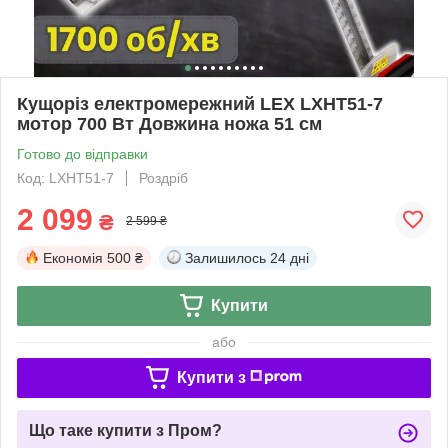
Кущоріз електромережний LEX LXHT51-7
мотор 700 Вт Довжина ножа 51 см
Готово до відправки
Код: LXHT51-7
Роздріб
2 099
₴
2 599 ₴
Економія
500 ₴
Залишилось
24 дні
Купити
або
Купити з
Що таке купити з Пром?