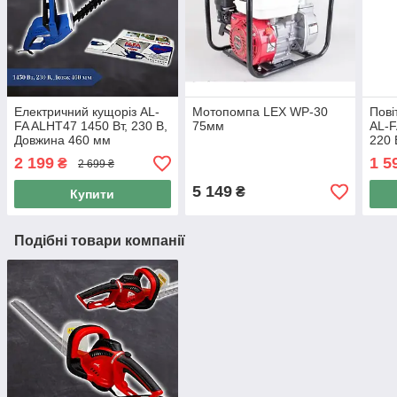
Електричний кущоріз AL-
Мотопомпа LEX WP-30
Пові
FA ALHT47 1450 Вт, 230 В,
75мм
AL-F
Довжина 460 мм
220 
2 199
1 5
₴
2 699 ₴
5 149
₴
Купити
Подібні товари компанії