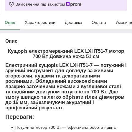
Замовлення під захистом
Опис
Характеристики
Доставка
Оплата
Умови п
Опис
Кущоріз електромережний LEX LXHT51-7 мотор
700 Вт Довжина ножа 51 см
Електричний кущоріз LEX LXHT51-7
— потужний і
зручний інструмент для догляду за живими
огорожами, кущами та декоративними
рослинами. Обладнаний високоякісними
лазерно заточеними ножами з вуглецевої сталі
та надійним двигуном потужністю 700 Вт. Дає
змогу швидко та легко обрізати гілки діаметром
до 16 мм, забезпечуючи акуратний і
професійний результат.
Переваги:
Потужний мотор 700 Вт — ефективна робота навіть