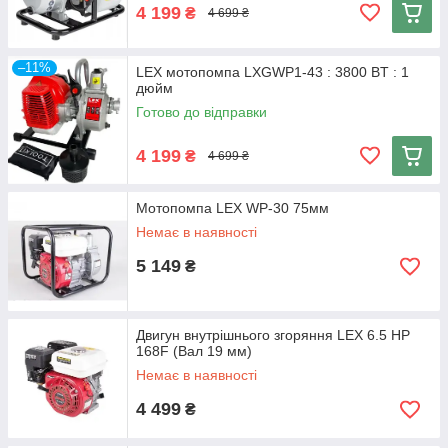
4 199
₴
4 699 ₴
–11%
LEX мотопомпа LXGWP1-43 : 3800 BT : 1
дюйм
Готово до відправки
4 199
₴
4 699 ₴
Мотопомпа LEX WP-30 75мм
Немає в наявності
5 149
₴
Двигун внутрішнього згоряння LEX 6.5 HP
168F (Вал 19 мм)
Немає в наявності
4 499
₴