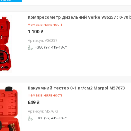
Компресометр дизельний Verke V86257 : 0-70 
Немає в наявності
1 100 ₴
V86257
+380 (97) 419-18-71
Вакуумний тестер 0-1 кг/см2 Marpol M57673
Немає в наявності
649 ₴
M57673
+380 (97) 419-18-71