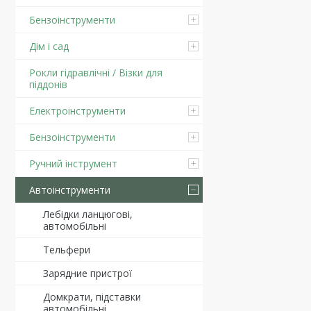
Бензоінструменти
Дім і сад
Рокли гідравлічні / Візки для
піддонів
Електроінструменти
Бензоінструменти
Ручний інструмент
Автоінструменти
Лебідки ланцюгові,
автомобільні
Тельфери
Зарядние пристрої
Домкрати, підставки
автомобільні