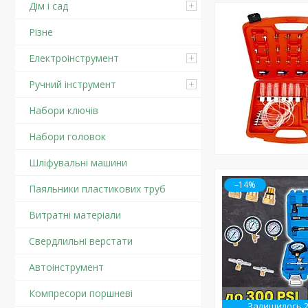
Дім і сад
Різне
Електроінструмент
Ручний інструмент
Набори ключів
Набори головок
Шліфувальні машини
–14%
Паяльники пластикових труб
Витратні матеріали
Свердлильні верстати
Автоінструмент
Компресори поршневі
Залишилось 2