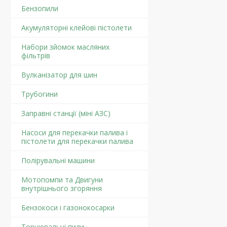
Бензопили
Акумуляторні клейові пістолети
Набори зйомок масляних
фільтрів
Вулканізатор для шин
Трубогини
Заправні станції (міні АЗС)
Насоси для перекачки палива і
пістолети для перекачки палива
Полірувальні машини
Мотопомпи та Двигуни
внутрішнього згоряння
Бензокоси і газонокосарки
Торцювальні пили