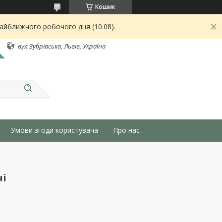
Кошик
найближчого робочого дня (10.08).
вул Зубрівська, Львів, Україна
Умови згоди користувача
Про нас
чі