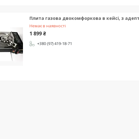
Плита газова двокомфоркова в кейсі, з адепт
Немає в наявності
1 899 ₴
+380 (97) 419-18-71