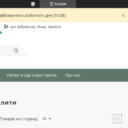
Кошик
найближчого робочого дня (10.08).
вул Зубрівська, Львів, Україна
Умови згоди користувача
Про нас
плити