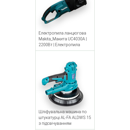
Електропила ланцюгова
Makita_Макита UC4030A |
2200Вт | Електропила
Шліфувальна машина по
штукатурці AL-FA ALDWS 15
з підсвічуванням