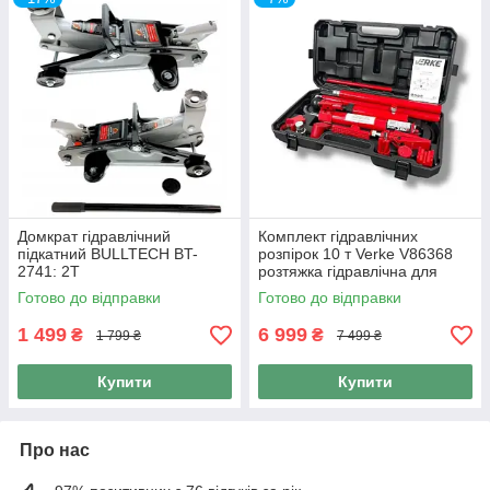
Домкрат гідравлічний
Комплект гідравлічних
підкатний BULLTECH BT-
розпірок 10 т Verke V86368
2741: 2Т
розтяжка гідравлічна для
кузовних робіт
Готово до відправки
Готово до відправки
1 499
6 999
₴
₴
1 799 ₴
7 499 ₴
Купити
Купити
Про нас