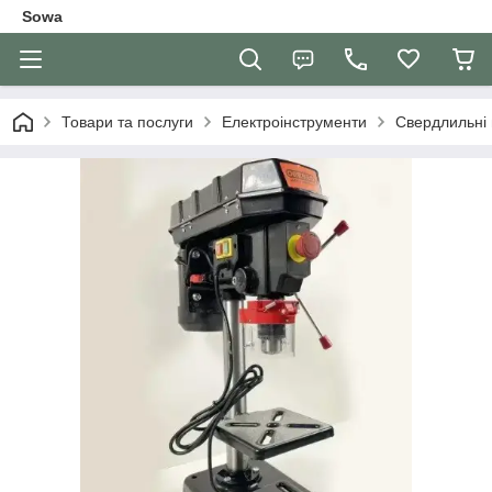
Sowa
Товари та послуги
Електроінструменти
Свердлильні 