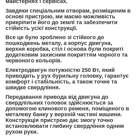
майстернях і сервісах.
Завдяки спеціальним отворам, розміщеним в
основі пристрою, ми маємо можливість
прикріпити його до землі та забезпечити
стійкість усієї конструкції.
Все це було зроблено зі стійкого до
пошкоджень металу, а корпус двигуна,
верхня коробка, стіл і основа були покриті
додатковим захисним покриттям чорного та
червоного кольорів.
Електродвигун потужністю 250 Вт, який
приводить у рух бурильну головку, гарантує
комфорт і стабільність, а також точне та
швидке свердління.
Передавання привода від двигуна до
свердлільних головок здійснюється за
допомогою клинового ременя, поміщеного в
металеву банку у верхній частині машини.
Конструкція пристрою дає змогу точно
встановлювати глибину свердління одним
рухом руки.