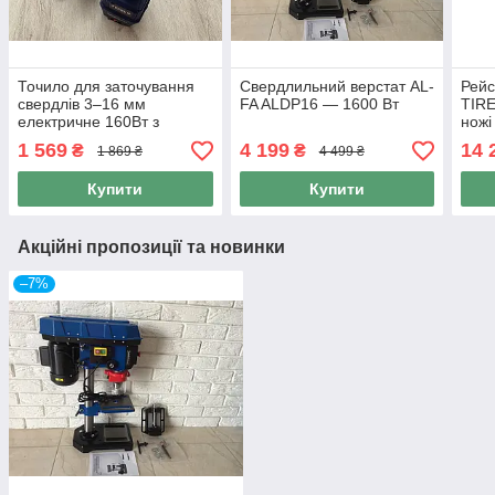
Точило для заточування
Свердлильний верстат AL-
Рейс
свердлів 3–16 мм
FA ALDP16 — 1600 Вт
TIRE
електричне 160Вт з
ножі
адаптерами точильний
В, 7
1 569
4 199
14 
₴
₴
1 869 ₴
4 499 ₴
верстат
Купити
Купити
Акційні пропозиції та новинки
–7%