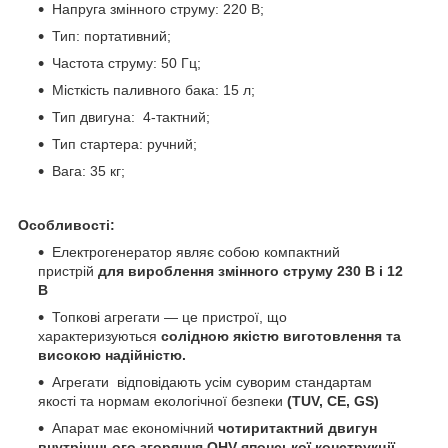
Напруга змінного струму: 220 В;
Тип: портативний;
Частота струму: 50 Гц;
Місткість паливного бака: 15 л;
Тип двигуна: 4-тактний;
Тип стартера: ручний;
Вага: 35 кг;
Особливості:
Електрогенератор являє собою компактний
пристрій
для вироблення змінного струму 230 В і 12
В
Топкові агрегати — це пристрої, що
характеризуються
солідною якістю виготовлення та
високою надійністю.
Агрегати
відповідають усім суворим стандартам
якості та нормам екологічної безпеки
(TUV, CE, GS)
Апарат має економічний
чотиритактний двигун
внутрішнього згоряння OHV японської конструкції