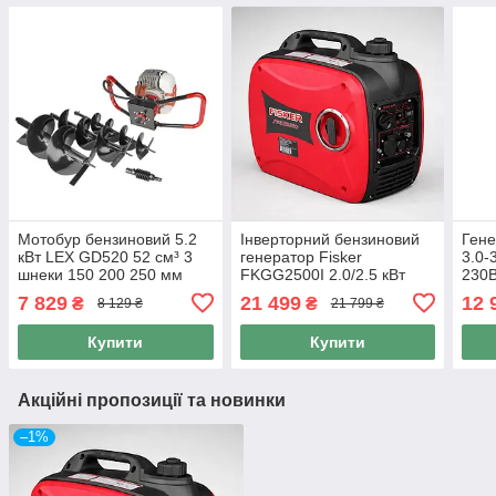
Мотобур бензиновий 5.2
Інверторний бензиновий
Гене
кВт LEX GD520 52 см³ 3
генератор Fisker
3.0-
шнеки 150 200 250 мм
FKGG2500I 2.0/2.5 кВт
230В
тихий бензогенератор для
елек
7 829
21 499
12 
₴
₴
8 129 ₴
21 799 ₴
дому
дому
Купити
Купити
Акційні пропозиції та новинки
–1%