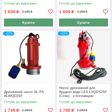
Готово до відправки
Готово до відправки
1 699
1 699
₴
₴
2 199 ₴
2 199 ₴
Купити
Купити
–22%
–22%
Насос дренажний для
Дренажний насос AL-FA
брудної води LEX LXQDX25F
ALWQD25F
(Сітко) : з поплавцем
Готово до відправки
Готово до відправки
1 749
1 749
₴
₴
2 249 ₴
2 249 ₴