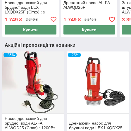
Насос дренажний для
Дренажний насос AL-FA
Зат
брудної води LEX
ALWQD25F
штук
LXQDX25F (Сітко) : з
ALWS
поплавцем
В, L
1 749
1 749
3 3
₴
₴
2 249 ₴
2 249 ₴
Купити
Купити
Акційні пропозиції та новинки
–23%
–23%
Насос дренажний для
брудної води AL-FA
Дренажний насос для
ALWQD25 (Сітко) : 1200Вт
брудної води LEX LXQDX25