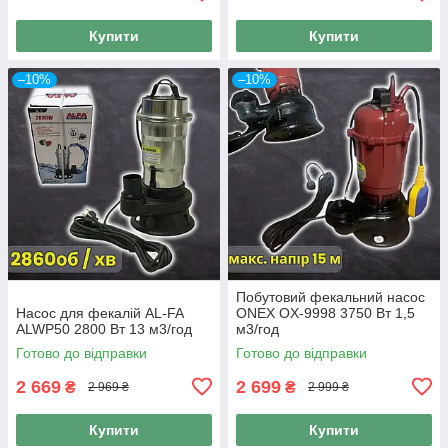
Купити
Купити
–10%
–10%
Побутовий фекальний насос
Насос для фекалій AL-FA
ONEX OX-9998 3750 Вт 1,5
ALWP50 2800 Вт 13 м3/год
м3/год
Готово до відправки
Готово до відправки
2 669
2 699
₴
₴
2 969 ₴
2 999 ₴
Купити
Купити