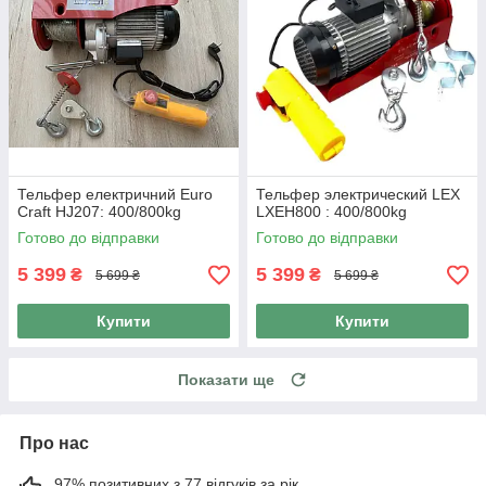
Тельфер електричний Euro
Тельфер электрический LEX
Craft HJ207: 400/800kg
LXEH800 : 400/800kg
Готово до відправки
Готово до відправки
5 399
5 399
₴
₴
5 699 ₴
5 699 ₴
Купити
Купити
Показати ще
Про нас
97% позитивних з 77 відгуків за рік