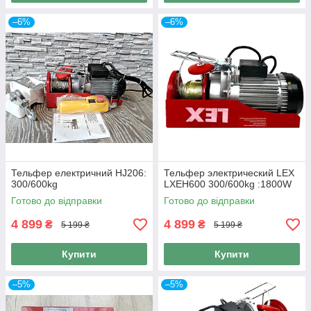
–6%
–6%
Тельфер електричний HJ206:
Тельфер электрический LEX
300/600kg
LXEH600 300/600kg :1800W
Готово до відправки
Готово до відправки
4 899
4 899
₴
₴
5 199 ₴
5 199 ₴
Купити
Купити
–5%
–5%