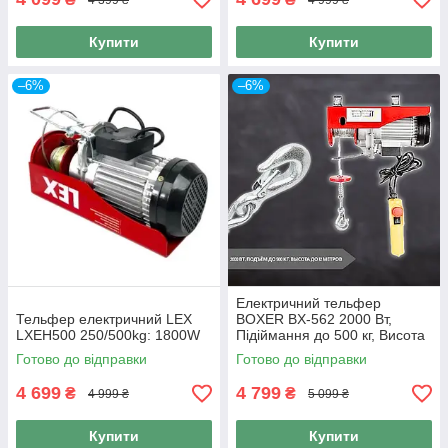
Купити
Купити
–6%
–6%
Електричний тельфер
Тельфер електричний LEX
BOXER BX-562 2000 Вт,
LXEH500 250/500kg: 1800W
Підіймання до 500 кг, Висота
до 12 метрів
Готово до відправки
Готово до відправки
4 699
4 799
₴
₴
4 999 ₴
5 099 ₴
Купити
Купити