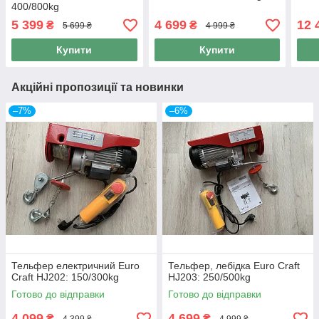
400/800kg
5 399
4 699
12 
₴
₴
5 699 ₴
4 999 ₴
Купити
Купити
Акційні пропозиції та новинки
–7%
–6%
Тельфер електричний Euro
Тельфер, лебідка Euro Craft
Craft HJ202: 150/300kg
HJ203: 250/500kg
Готово до відправки
Готово до відправки
4 099
4 699
₴
₴
4 399 ₴
4 999 ₴