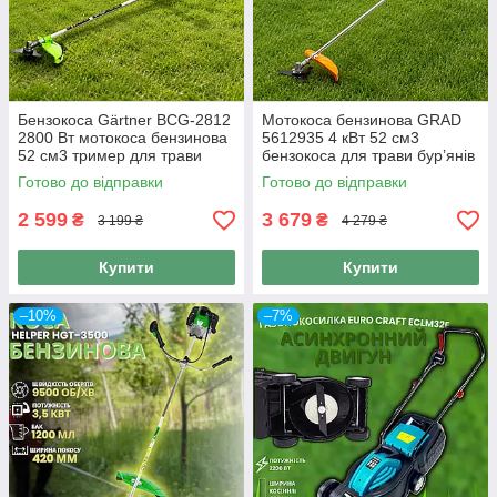
Бензокоса Gärtner BCG-2812
Мотокоса бензинова GRAD
2800 Вт мотокоса бензинова
5612935 4 кВт 52 см3
52 см3 тример для трави
бензокоса для трави бур’янів
бур’янів саду ділянки
саду дачі ділянки
Готово до відправки
Готово до відправки
2 599
3 679
₴
₴
3 199 ₴
4 279 ₴
Купити
Купити
–10%
–7%