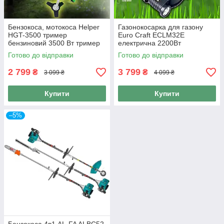
Бензокоса, мотокоса Helper
Газонокосарка для газону
HGT-3500 тример
Euro Craft ECLM32E
бензиновий 3500 Вт тример
електрична 2200Вт
бензиновий
контейнер 35л
Готово до відправки
Готово до відправки
2 799
3 799
₴
₴
3 099 ₴
4 099 ₴
Купити
Купити
–5%