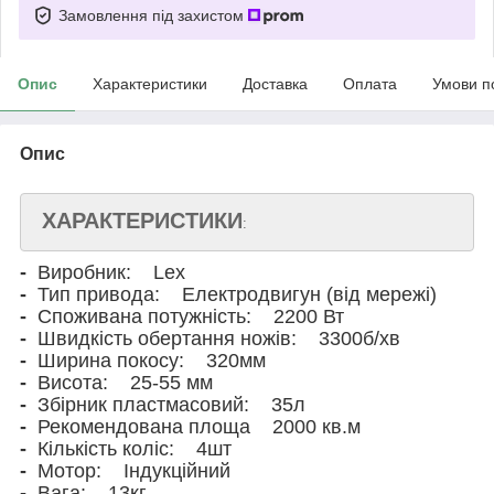
Замовлення під захистом
Опис
Характеристики
Доставка
Оплата
Умови п
Опис
ХАРАКТЕРИСТИКИ
:
-
Виробник: Lex
-
Тип привода: Електродвигун (від мережі)
-
Споживана потужність: 2200 Вт
-
Швидкість обертання ножів: 3300б/хв
-
Ширина покосу: 320мм
-
Висота: 25-55 мм
-
Збірник пластмасовий: 35л
-
Рекомендована площа 2000 кв.м
-
Кількість коліс: 4шт
-
Мотор: Індукційний
-
Вага: 13кг