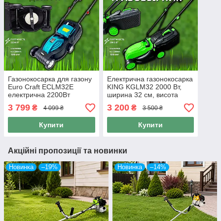
Газонокосарка для газону
Електрична газонокосарка
Euro Craft ECLM32E
KING KGLM32 2000 Вт,
електрична 2200Вт
ширина 32 см, висота
контейнер 35л
зрізу 25-65 мм,
3 799
3 200
₴
₴
4 099 ₴
3 500 ₴
травозбірник 25 л
Купити
Купити
Акційні пропозиції та новинки
Новинка
–19%
Новинка
–14%