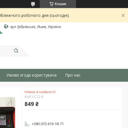
Кошик
йближчого робочого дня (сьогодні).
вул Зубрівська, Львів, Україна
Умови згоди користувача
Про нас
Немає в наявності
Код:
СС12-6
849 ₴
+380 (97) 419-18-71