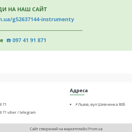
ДИ НА НАШ САЙТ
n.ua/g52637144-instrumenty
___________________________________
те
☎️ 097 41 91 871
Адреса
8 71
📌Львів, вул Шевченка 80б
8 71 viber / telegram
Сайт створений на маркетплейсі
Prom.ua