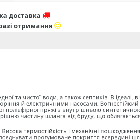
а доставка
 разі отримання
ї та чистої води, а також септиків. В ідеалі, в
 горіння й електричними насосами. Вогнестійкий
ої поліефірної пряжі з внутрішньою синтетично
рішню частину шланга від бруду, що облягаєтьс
 Висока термостійкість і механічні пошкодженн
 поєднувати прогумоване покриття всередині шл