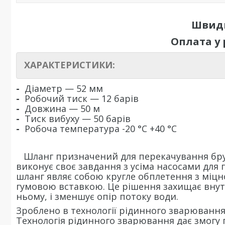
Швидк
Оплата у
ХАРАКТЕРИСТИКИ:
-
Діаметр — 52 мм
-
Робочий тиск — 12 барів
-
Довжина — 50 м
-
Тиск вибуху — 50 барів
-
Робоча температура -20 °C +40 °C
Шланг призначений для перекачування брудно
виконує своє завдання з усіма насосами для
шланг являє собою кругле обплетення з міцн
гумовою вставкою. Це рішення захищає внут
ньому, і зменшує опір потоку води.
Зроблено в технології рідинного зварювання
Технологія рідинного зварювання дає змогу