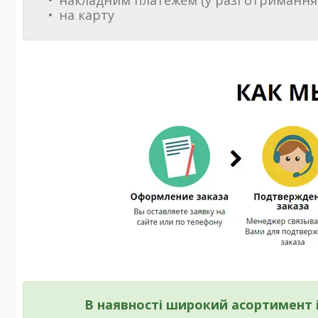
накладним платежем (у разі отримання
на карту
В наявності широкий асортимент і