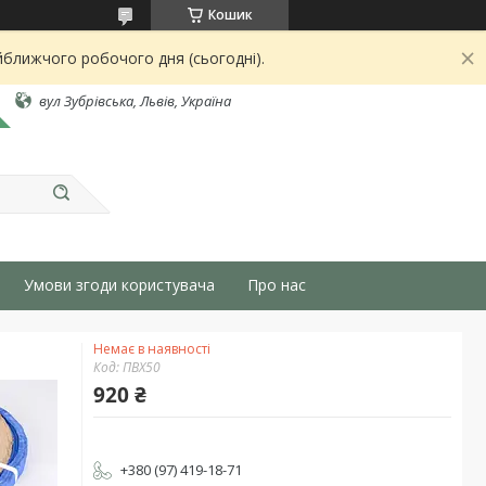
Кошик
йближчого робочого дня (сьогодні).
вул Зубрівська, Львів, Україна
Умови згоди користувача
Про нас
Немає в наявності
Код:
ПВХ50
920 ₴
+380 (97) 419-18-71