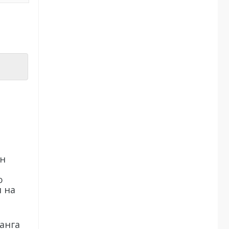
ін
ю
я на
я
анга