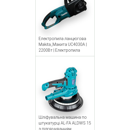
Електропила ланцюгова
Makita_Макита UC4030A |
2200Вт | Електропила
Шліфувальна машина по
штукатурці AL-FA ALDWS 15
з підсвічуванням