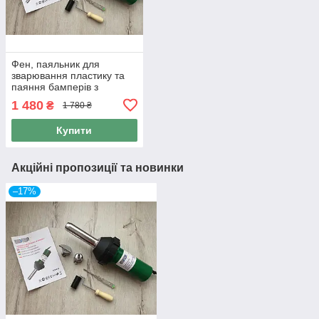
Фен, паяльник для
зварювання пластику та
паяння бамперів з
насадками Euro Craft
1 480
₴
1 780 ₴
ECHG12: 1200Вт
Купити
Акційні пропозиції та новинки
–17%