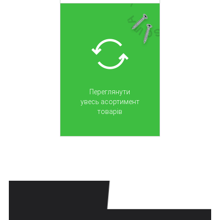
Переглянути
увесь асортимент
товарів