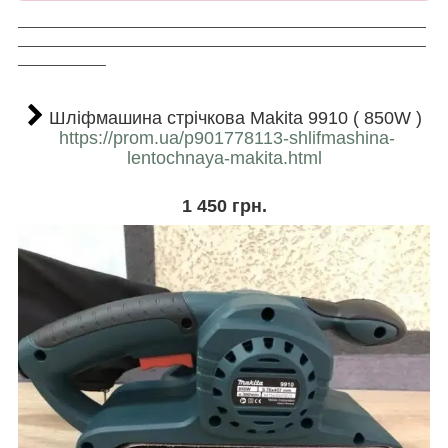
___________________________________________________
___________________________________________________
___________
Шліфмашина стрічкова Makita 9910 ( 850W )
https://prom.ua/p901778113-shlifmashina-
lentochnaya-makita.html
1 450 грн.