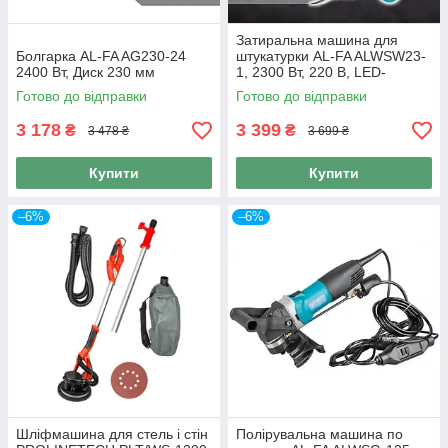
Затиральна машина для
Болгарка AL-FA AG230-24
штукатурки AL-FA ALWSW23-
2400 Вт, Диск 230 мм
1, 2300 Вт, 220 В, LED-
підсвітка
Готово до відправки
Готово до відправки
3 178
3 399
₴
₴
3 478 ₴
3 699 ₴
Купити
Купити
–6%
–6%
Шліфмашина для стель і стін
Полірувальна машина по