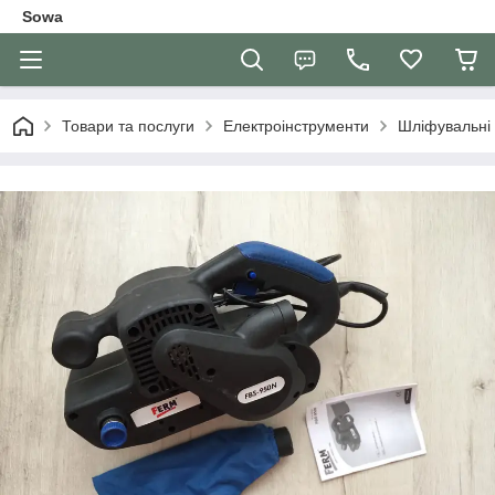
Sowa
Товари та послуги
Електроінструменти
Шліфувальні