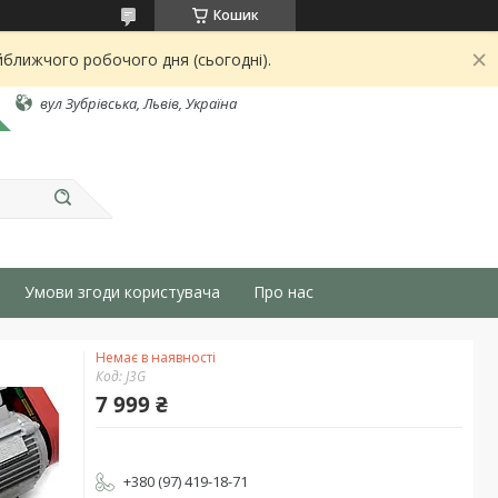
Кошик
йближчого робочого дня (сьогодні).
вул Зубрівська, Львів, Україна
Умови згоди користувача
Про нас
Немає в наявності
Код:
J3G
7 999 ₴
+380 (97) 419-18-71