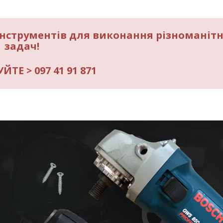
інструментів для виконання різноманіт
задач!
ТЕ > 097 41 91 871