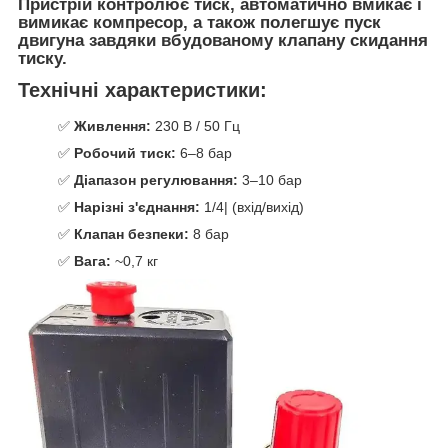
Пристрій контролює тиск, автоматично вмикає і
вимикає компресор, а також полегшує пуск
двигуна завдяки вбудованому клапану скидання
тиску.
Технічні характеристики:
✅
Живлення:
230 В / 50 Гц
✅
Робочий тиск:
6–8 бар
✅
Діапазон регулювання:
3–10 бар
✅
Нарізні з'єднання:
1/4| (вхід/вихід)
✅
Клапан безпеки:
8 бар
✅
Вага:
~0,7 кг