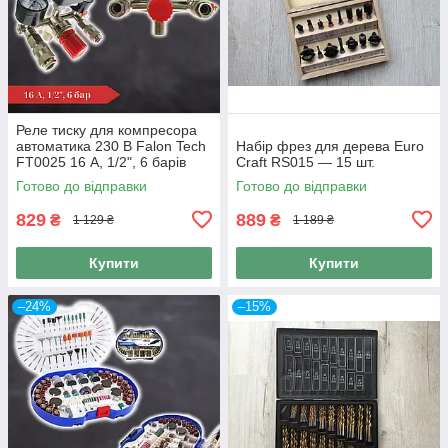
Реле тиску для компресора
автоматика 230 В Falon Tech
Набір фрез для дерева Euro
FT0025 16 А, 1/2", 6 барів
Craft RS015 — 15 шт.
Готово до відправки
Готово до відправки
829
889
₴
₴
1 129 ₴
1 189 ₴
Купити
Купити
–24%
–15%