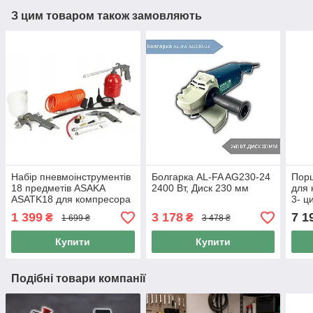
З цим товаром також замовляють
Набір пневмоінструментів
Болгарка AL-FA AG230-24
Порш
18 предметів ASAKA
2400 Вт, Диск 230 мм
для 
ASATK18 для компресора
3- ц
пневмонабір фарбопульт
1 399
3 178
7 1
₴
₴
1 699 ₴
3 478 ₴
пістолет підкачки шланг
5м
Купити
Купити
Подібні товари компанії