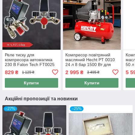
Реле тиску для
Компресор повітряний
Комп
компресора автоматика
масляний Hecht PT 0010
мас
230 В Falon Tech FT0025
24 л 8 бар 1500 Вт для
50 л
16 А, 1/2", 6 барів
гаража СТО авто
порш
829
2 995
5 5
₴
₴
1 129 ₴
3 495 ₴
пневмоінструменту
пнев
Купити
Купити
Акційні пропозиції та новинки
–27%
–25%