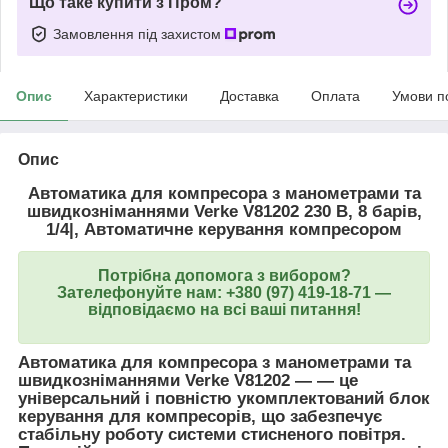
Що таке купити з Пром?
Замовлення під захистом
Опис
Характеристики
Доставка
Оплата
Умови п
Опис
Автоматика для компресора з манометрами та
швидкозніманнями Verke V81202 230 В, 8 барів,
1/4|,
Автоматичне керування компресором
Потрібна допомога з вибором?
Зателефонуйте нам: +380 (97) 419-18-71 —
відповідаємо на всі ваші питання!
Автоматика для компресора з манометрами та
швидкозніманнями
Verke V81202
—
— це
універсальний і повністю укомплектований блок
керування для компресорів, що забезпечує
стабільну роботу системи стисненого повітря.