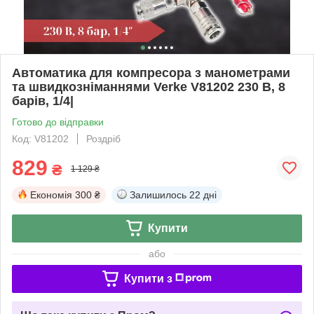
Автоматика для компресора з манометрами
та швидкозніманнями Verke V81202 230 В, 8
барів, 1/4|
Готово до відправки
Код: V81202
Роздріб
829
₴
1 129 ₴
Економія
300 ₴
Залишилось
22 дні
Купити
або
Купити з