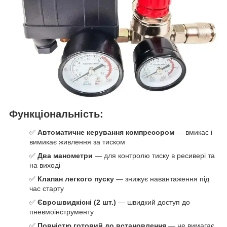
Функціональність:
✅
Автоматичне керування компресором
— вмикає і
вимикає живлення за тиском
✅
Два манометри
— для контролю тиску в ресивері та
на виході
✅
Клапан легкого пуску
— знижує навантаження під
час старту
✅
Єврошвидкісні (2 шт.)
— швидкий доступ до
пневмоінструменту
✅
Повністю готовий до встановлення
— не вимагає