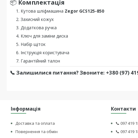
📦
Комплектація
Кутова шліфмашина
Zegor GCS125-850
Захисний кожух
Додаткова ручка
Ключ для заміни диска
Набір щіток
Інструкція користувача
Гарантійний талон
📞
Залишилися питання? Звоните:
+380 (97) 41
Інформація
Контакти
Доставка та оплата
📞 097 419 1
Повернення та обмін
📞 097 419 1