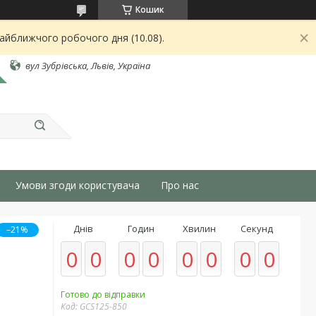
Кошик
найближчого робочого дня (10.08).
вул Зубрівська, Львів, Україна
Умови згоди користувача
Про нас
Днів
Годин
Хвилин
Секунд
–21%
0
0
0
0
0
0
0
0
Готово до відправки
Код:
GCS125-850