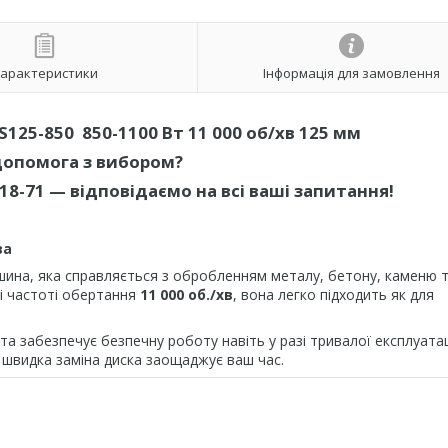
арактеристики
Інформація для замовлення
S125-850 850-1100 Вт 11 000 об/хв 125 мм
допомога з вибором?
-18-71
— відповідаємо на всі ваші запитання!
ва
ина, яка справляється з обробленням металу, бетону, каменю т
і частоті обертання
11 000 об./хв
, вона легко підходить як для
а забезпечує безпечну роботу навіть у разі тривалої експлуатаці
а швидка заміна диска заощаджує ваш час.