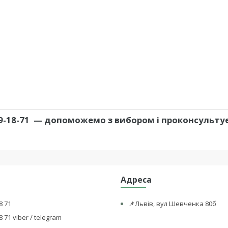
9-18-71
— допоможемо з вибором і проконсульту
Адреса
8 71
📌Львів, вул Шевченка 80б
8 71 viber / telegram