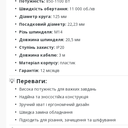
Потужність:
850-1100 Вт
Швидкість обертання:
11 000 об./хв
Діаметр круга:
125 мм
Посадковий діаметр:
22,23 мм
Різь шпинделя:
M14
Довжина шпинделя:
20,5 мм
Ступінь захисту:
IP20
Довжина кабелю:
3 м
Матеріал корпусу:
пластик
Гарантія:
12 місяців
💡
Переваги:
Висока потужність для важких завдань
Надійна та зносостійка конструкція
Зручний хват і ергономічний дизайн
Швидка заміна обладнання
Підходить для різання, зачищення та шліфування