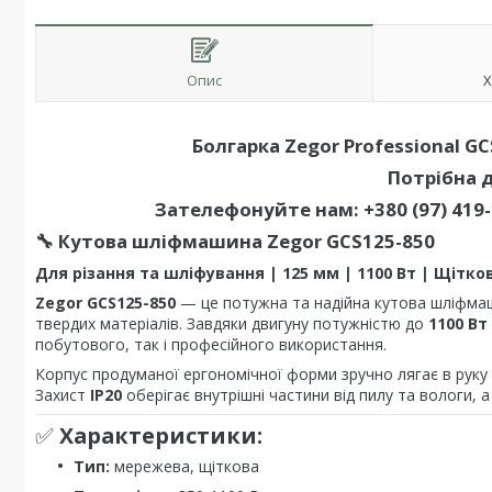
Опис
Х
Болгарка Zegor Professional GC
Потрібна 
Зателефонуйте нам:
+380 (97) 419
🔧
Кутова шліфмашина Zegor GCS125-850
Для різання та шліфування | 125 мм | 1100 Вт | Щітко
Zegor GCS125-850
— це потужна та надійна кутова шліфмаш
твердих матеріалів. Завдяки двигуну потужністю до
1100 Вт
побутового, так і професійного використання.
Корпус продуманої ергономічної форми зручно лягає в руку т
Захист
IP20
оберігає внутрішні частини від пилу та вологи, 
✅
Характеристики:
Тип:
мережева, щіткова