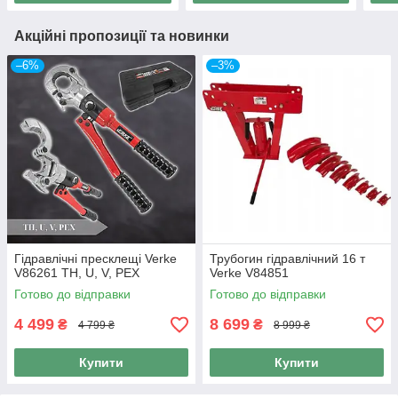
Акційні пропозиції та новинки
–6%
–3%
Гідравлічні пресклещі Verke
Трубогин гідравлічний 16 т
V86261 TH, U, V, PEX
Verke V84851
Готово до відправки
Готово до відправки
4 499
8 699
₴
₴
4 799 ₴
8 999 ₴
Купити
Купити