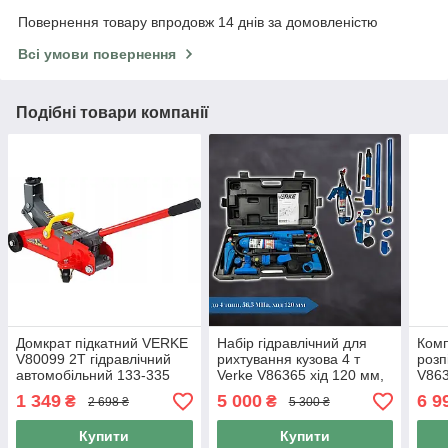
Повернення товару впродовж 14 днів за домовленістю
Всі умови повернення
Подібні товари компанії
Домкрат підкатний VERKE
Набір гідравлічний для
Комп
V80099 2Т гідравлічний
рихтування кузова 4 т
розп
автомобільний 133-335
Verke V86365 хід 120 мм,
V863
мм на колесах
56,5 МПа
гідр
1 349
5 000
6 9
₴
₴
2 698 ₴
5 300 ₴
робі
Купити
Купити