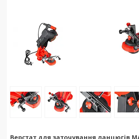
Верстат для заточування ланцюгів MA