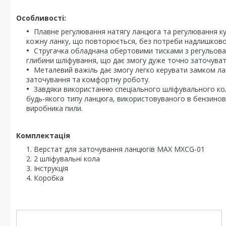
Особливості:
Плавне регулювання натягу ланцюга та регулювання к
кожну ланку, що повторюється, без потреби надлишково
Стругачка обладнана обертовими тисками з регульован
глибини шліфування, що дає змогу дуже точно заточуват
Металевий важіль дає змогу легко керувати замком ла
заточування та комфортну роботу.
Завдяки використанню спеціального шліфувального ко
будь-якого типу ланцюга, використовуваного в бензинови
виробника пили.
Комплектація
Верстат для заточування ланцюгів MAX MXCG-01
2 шліфувальні кола
Інструкція
Коробка