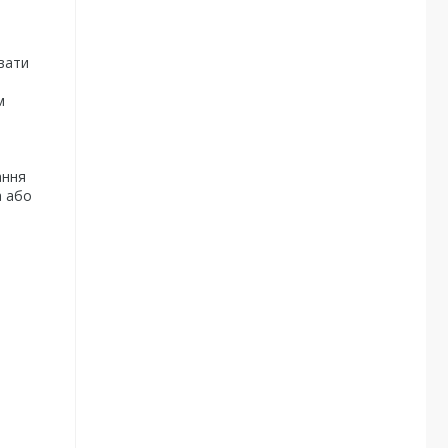
вати
м
ання
а або