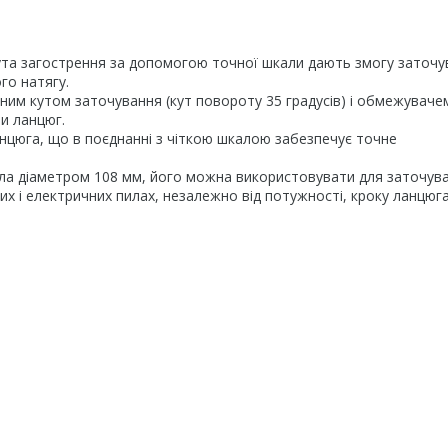
ута загострення за допомогою точної шкали дають змогу заточу
го натягу.
им кутом заточування (кут повороту 35 градусів) і обмежуваче
и ланцюг.
нцюга, що в поєднанні з чіткою шкалою забезпечує точне
ла діаметром 108 мм, його можна використовувати для заточув
х і електричних пилах, незалежно від потужності, кроку ланцюг