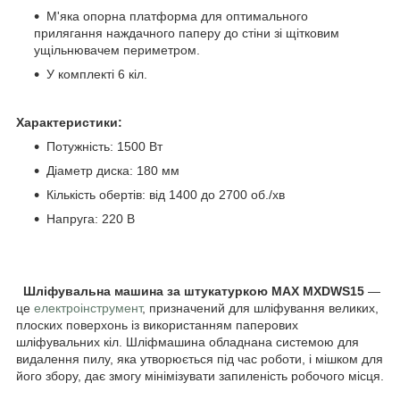
М'яка опорна платформа для оптимального
прилягання наждачного паперу до стіни зі щітковим
ущільнювачем периметром.
У комплекті 6 кіл.
Характеристики:
Потужність: 1500 Вт
Діаметр диска: 180 мм
Кількість обертів: від 1400 до 2700 об./хв
Напруга: 220 В
Шліфувальна машина за штукатуркою MAX MXDWS15
—
це
електроінструмент
, призначений для шліфування великих,
плоских поверхонь із використанням паперових
шліфувальних кіл. Шліфмашина обладнана системою для
видалення пилу, яка утворюється під час роботи, і мішком для
його збору, дає змогу мінімізувати запиленість робочого місця.