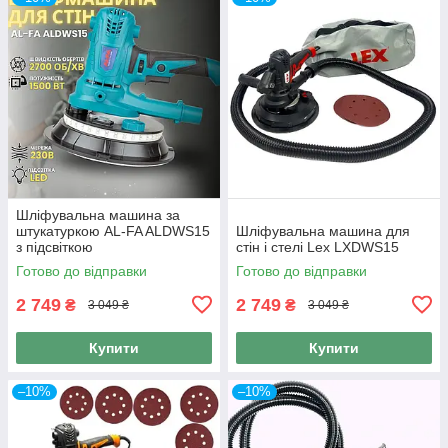
Шліфувальна машина за
штукатуркою AL-FA ALDWS15
Шліфувальна машина для
з підсвіткою
стін і стелі Lex LXDWS15
Готово до відправки
Готово до відправки
2 749
2 749
₴
₴
3 049 ₴
3 049 ₴
Купити
Купити
–10%
–10%