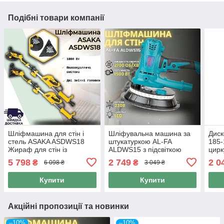
Подібні товари компанії
Шліфмашина для стін і
Шліфувальна машина за
Диск
стель ASAKA ASDWS18
штукатуркою AL-FA
185-
Жираф для стін із
ALDWS15 з підсвіткою
цирк
підсвіткою 1800 Вт
нап
5 798
2 749
2 0
₴
₴
6 098 ₴
3 049 ₴
різа
Купити
Купити
Акційні пропозиції та новинки
–10%
–10%