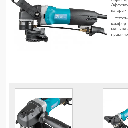
Эффекти
который 
Устройс
комфорт
машина 
практиче