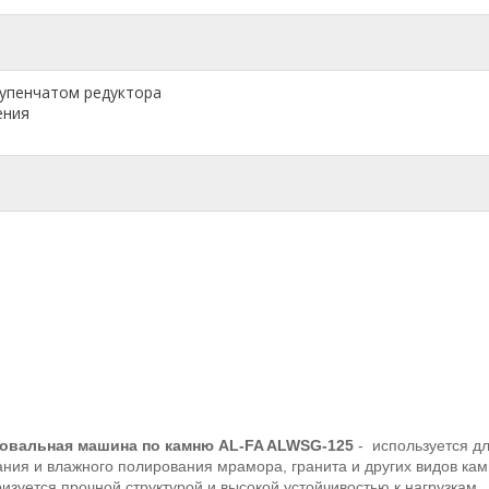
упенчатом редуктора
ения
вальная машина по камню AL-FA ALWSG-125
- используется д
ия и влажного полирования мрамора, гранита и других видов кам
изуется прочной структурой и высокой устойчивостью к нагрузкам.