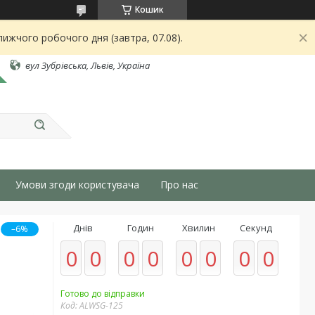
Кошик
ижчого робочого дня (завтра, 07.08).
вул Зубрівська, Львів, Україна
Умови згоди користувача
Про нас
Днів
Годин
Хвилин
Секунд
–6%
0
0
0
0
0
0
0
0
Готово до відправки
Код:
ALWSG-125