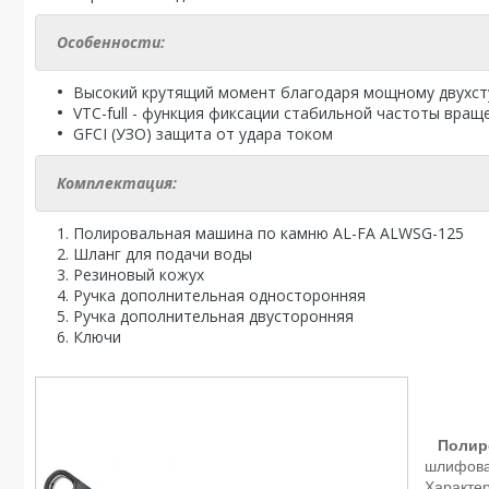
Особенности:
Высокий крутящий момент благодаря мощному двухст
VTC-full - функция фиксации стабильной частоты вращ
GFCI (УЗО) защита от удара током
Комплектация:
Полировальная машина по камню AL-FA ALWSG-125
Шланг для подачи воды
Резиновый кожух
Ручка дополнительная односторонняя
Ручка дополнительная двусторонняя
Ключи
Полиро
шлифован
Характер