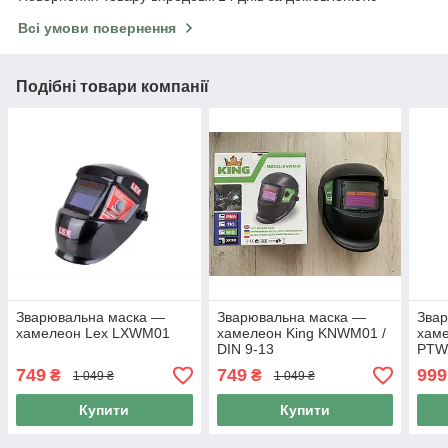
Всі умови повернення
Подібні товари компанії
Зварювальна маска —
Зварювальна маска —
Зва
хамелеон Lex LXWM01
хамелеон King KNWM01 /
хаме
DIN 9-13
PTW
749
749
999
₴
₴
1 049 ₴
1 049 ₴
Купити
Купити