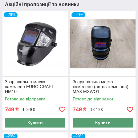
Акційні пропозиції та новинки
–29%
–29%
Зварювальна маска
Зварювальна маска —
хамелеон EURO CRAFT
хамелеон (автозатемніння)
НМ10
MAX MXWO1
Готово до відправки
Готово до відправки
749
749
₴
₴
1 049 ₴
1 049 ₴
Купити
Купити
–29%
–29%