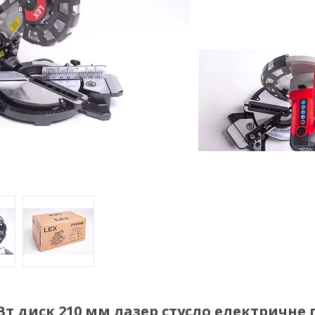
Вт диск 210 мм лазер стусло електричне 