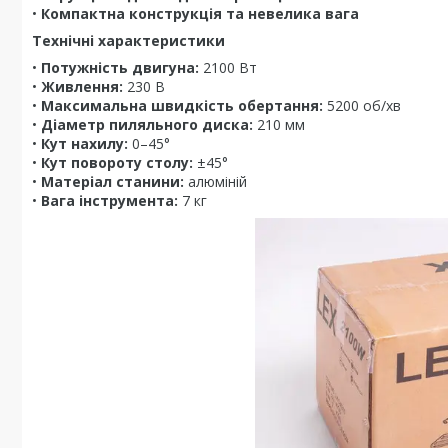
•
Компактна конструкція та невелика вага
Технічні характеристики
•
Потужність двигуна:
2100 Вт
•
Живлення:
230 В
•
Максимальна швидкість обертання:
5200 об/хв
•
Діаметр пиляльного диска:
210 мм
•
Кут нахилу:
0–45°
•
Кут повороту столу:
±45°
•
Матеріал станини:
алюміній
•
Вага інструмента:
7 кг