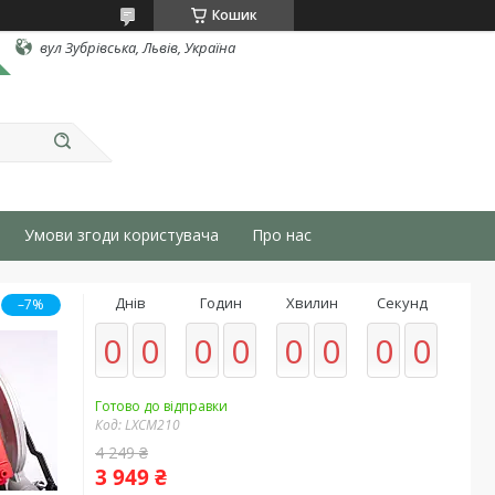
Кошик
вул Зубрівська, Львів, Україна
Умови згоди користувача
Про нас
Днів
Годин
Хвилин
Секунд
–7%
0
0
0
0
0
0
0
0
Готово до відправки
Код:
LXCM210
4 249 ₴
3 949 ₴