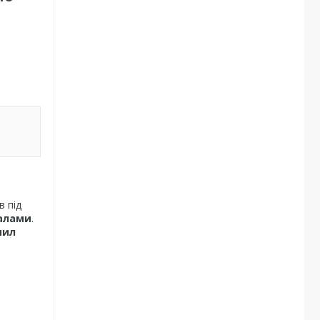
в під
іалами
.
пил